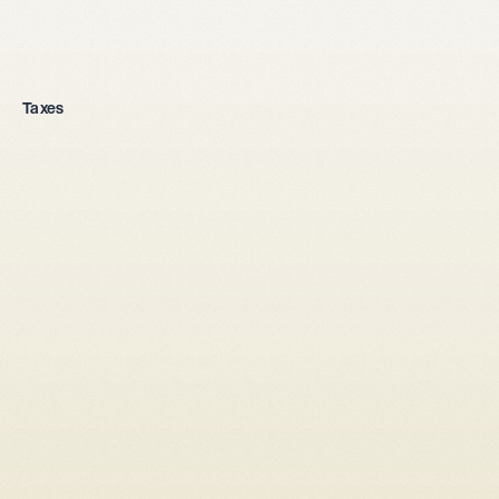
Fondation d'entreprise
Taxes
Toutes les formes juridiques
Entreprise individuelle
Sàrl
SA
Société en nom collectif
Depuis l'étranger
Mise en place 
fiscale
Droit des sociétés
Pacte d'associés
Convention d'actionnaires
Augmentation de capital
Transformation entreprise individuelle → Sàrl/SA
Transformation Sàrl → SA
Transformation société en nom collectif → Sàrl / SA