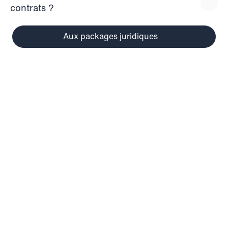
contrats ?
Aux packages juridiques
Ensemble vers le succès
Solides Partenariats
Grâce à notre partenariat avec la Banque 
Cantonale de Zurich, vous recevez l'attestation 
de versement de capital nécessaire à la 
création d'une SA ou Sàrl directement de notre 