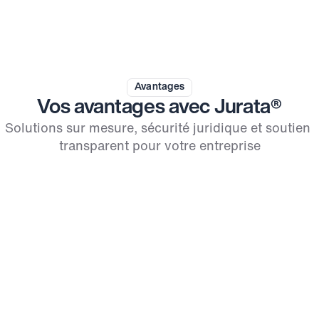
Avantages
Vos avantages avec Jurata®
Solutions sur mesure, sécurité juridique et soutien 
transparent pour votre entreprise
Garantie de prix fixe
Aucun coût caché – Vous avez toujours un 
contrôle total et une transparence complète sur les 
coûts engagés, sans mauvaises surprises.