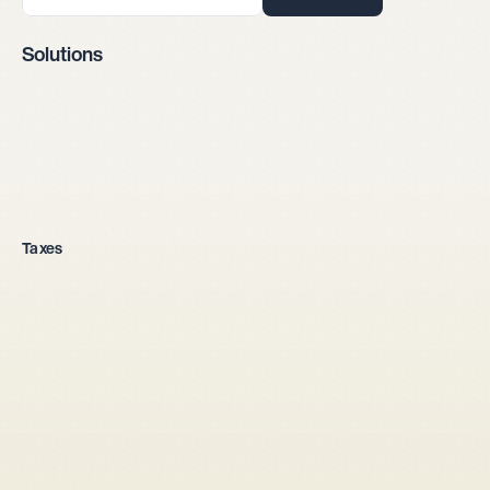
Solutions
Fondation d'entreprise
Taxes
Toutes les formes juridiques
Entreprise individuelle
Sàrl
SA
Société en nom collectif
Depuis l'étranger
Mise en place 
fiscale
Droit des sociétés