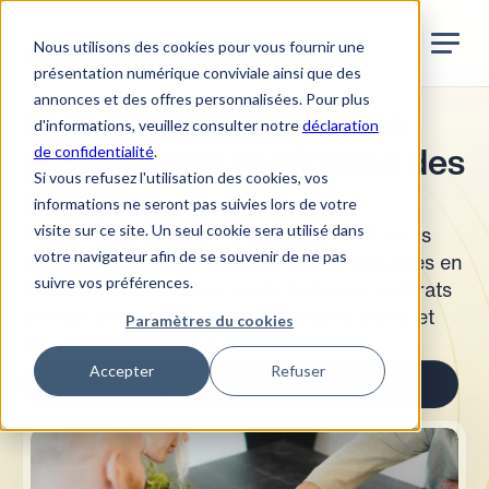
Jurata Startseite
FR
Nous utilisons des cookies pour vous fournir une
présentation numérique conviviale ainsi que des
annonces et des offres personnalisées. Pour plus
Plus de sécurité juridique
d'informations, veuillez consulter notre
déclaration
de confidentialité
.
grâce à notre vérification des
Si vous refusez l'utilisation des cookies, vos
contrats.
informations ne seront pas suivies lors de votre
visite sur ce site. Un seul cookie sera utilisé dans
Avec les experts juridiques de Jurata®, vous
votre navigateur afin de se souvenir de ne pas
pouvez aborder les questions contractuelles en
suivre vos préférences.
toute confiance. Nous examinons vos contrats
de manière exhaustive et apportons clarté et
Paramètres du cookies
sécurité à votre contractualisation.
Accepter
Refuser
Aux packages juridiques