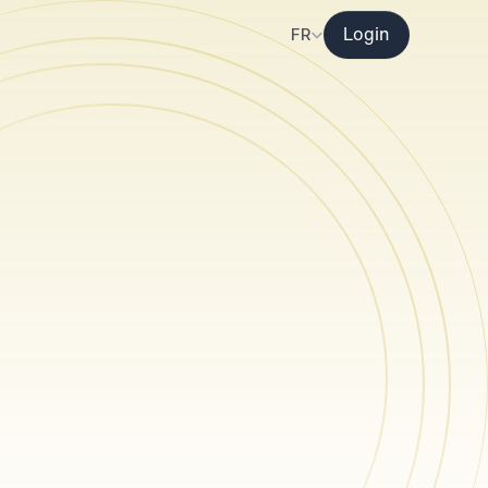
Select Language
FR
Login
ur