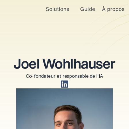
Solutions
Guide
À propos
Joel Wohlhauser
Co-fondateur et responsable de l'IA
rique conviviale ainsi que des annonces et des offres personnalisées. Po
ialité
.
Paramètres du cookies
Accepter
Refuser