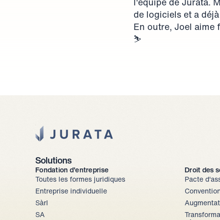
l'équipe de Jurata. 
de logiciels et a déj
En outre, Joel aime f
⛷️
Jurata Startseite
Solutions
Fondation d'entreprise
Droit des 
Toutes les formes juridiques
Pacte d'as
Entreprise individuelle
Convention
Sàrl
Augmentati
SA
Transformat