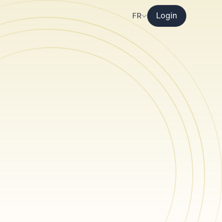
Select Language
FR
Login
.