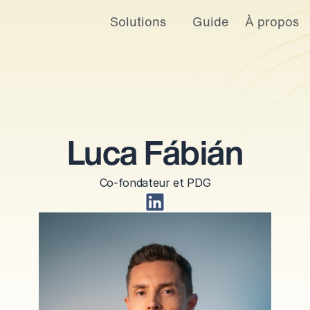
Solutions
Guide
À propos
mérique conviviale ainsi que des annonces et des offres personnalisées
nfidentialité
.
 pas suivies lors de votre visite sur ce site. Un seul cookie sera utilisé
éférences.
Paramètres du
Accepter
Refuser
cookies
Luca Fábián
Co-fondateur et PDG