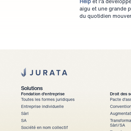
Help
 et l'a dévelop
aigu et une grande p
du quotidien mouveme
Jurata Startseite
Solutions
Fondation d'entreprise
Droit des 
Toutes les formes juridiques
Pacte d'as
Entreprise individuelle
Convention
Sàrl
Augmentati
SA
Transformat
Sàrl/SA
Société en nom collectif