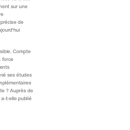
ment sur une 
e 
précise de 
jourd'hui 
sible. Compte 
 force 
ents 
né ses études 
mplémentaires 
lle ? Auprès de 
-t-elle publié 