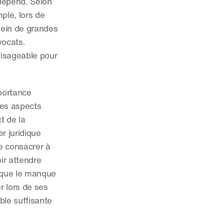
dépend. Selon 
le, lors de 
ein de grandes 
ocats. 
isageable pour 
portance 
es aspects 
 de la 
r juridique 
e consacrer à 
ir attendre 
que le manque 
 lors de ses 
le suffisante 