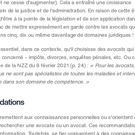
et ne cesse d'augmenter). Cela a entraîné une croissance 
in de la justice et de l'administration. En raison de cette évo
d'être à la pointe de la législation et de son application dan
nc de mettre expressément en garde contre les avocats qui 
 dans cinq, dix ou même davantage de domaines juridiques !
essentiel, dans ce contexte, qu'il choisisse des avocats qui 
 concerné – impôts, divorces, enquêtes pénales, etc. Ou 
 de la NZZ du 8 février 2021 (p. 24) : 
« Pour les avocats, 
ne sont pas spécialistes de toutes les maladies et interv
que dans son domaine de compétence. »
dations
 remettent aux connaissances personnelles ou s'orientent d
rechercher une avocate ou un avocat. Ces recommandatio
information. Toutefois, se fier uniquement à des connaissa