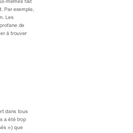
ux-mêmes fait 
t. Par exemple, 
n. Les 
profane de 
r à trouver 
rt dans tous 
 a été trop 
sés ») que 