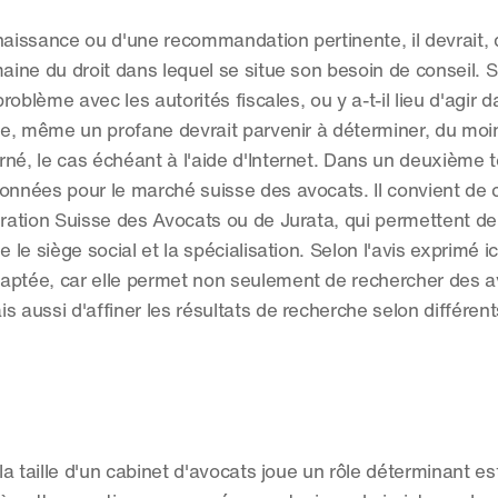
naissance ou d'une recommandation pertinente, il devrait, 
ine du droit dans lequel se situe son besoin de conseil. S'a
roblème avec les autorités fiscales, ou y a-t-il lieu d'agir d
e, même un profane devrait parvenir à déterminer, du moin
né, le cas échéant à l'aide d'Internet. Dans un deuxième te
ées pour le marché suisse des avocats. Il convient de cite
ation Suisse des Avocats ou de Jurata, qui permettent de 
le siège social et la spécialisation. Selon l'avis exprimé ici
daptée, car elle permet non seulement de rechercher des a
 aussi d'affiner les résultats de recherche selon différents 
 la taille d'un cabinet d'avocats joue un rôle déterminant e