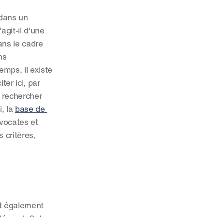
dans un 
git-il d'une 
ans le cadre 
s 
mps, il existe 
r ici, par 
rechercher 
, la 
base de 
vocates et 
critères, 
st également 