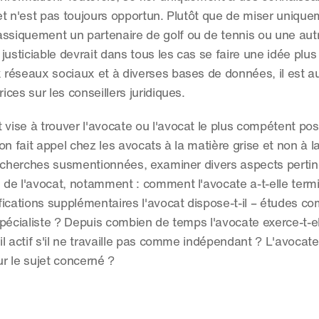
 et n'est pas toujours opportun. Plutôt que de miser unique
siquement un partenaire de golf ou de tennis ou une autr
usticiable devrait dans tous les cas se faire une idée plus 
x réseaux sociaux et à diverses bases de données, il est au
ices sur les conseillers juridiques.
 vise à trouver l'avocate ou l'avocat le plus compétent pos
 on fait appel chez les avocats à la matière grise et non à la
s recherches susmentionnées, examiner divers aspects pertin
de l'avocat, notamment : comment l'avocate a-t-elle termi
ications supplémentaires l'avocat dispose-t-il – études co
 spécialiste ? Depuis combien de temps l'avocate exerce-t-e
il actif s'il ne travaille pas comme indépendant ? L'avocate a
ur le sujet concerné ?