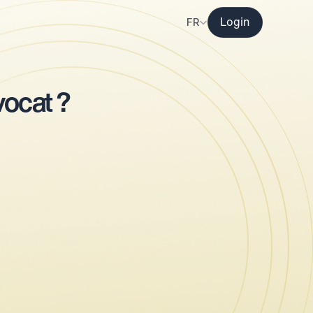
Select Language
FR
Login
ns
vocat ?