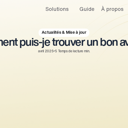
Solutions
Guide
À propos
érique conviviale ainsi que des annonces et des offres personnalisées.
nfidentialité
.
pas suivies lors de votre visite sur ce site. Un seul cookie sera utilisé da
ces.
Actualités & Mise à jour
t puis-je trouver un bon a
Paramètres du cookies
Accepter
Refuser
•
avril 2025
5
Temps de lecture min.