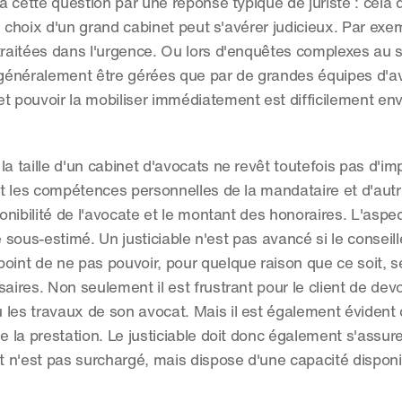
 à cette question par une réponse typique de juriste : cela 
 choix d'un grand cabinet peut s'avérer judicieux. Par exemp
traitées dans l'urgence. Ou lors d'enquêtes complexes au s
t généralement être gérées que par de grandes équipes d'av
t pouvoir la mobiliser immédiatement est difficilement env
a taille d'un cabinet d'avocats ne revêt toutefois pas d'im
t les compétences personnelles de la mandataire et d'autr
onibilité de l'avocate et le montant des honoraires. L'aspect
re sous-estimé. Un justiciable n'est pas avancé si le conseille
oint de ne pas pouvoir, pour quelque raison que ce soit, s
aires. Non seulement il est frustrant pour le client de devo
es travaux de son avocat. Mais il est également évident 
e la prestation. Le justiciable doit donc également s'assurer
 n'est pas surchargé, mais dispose d'une capacité disponib