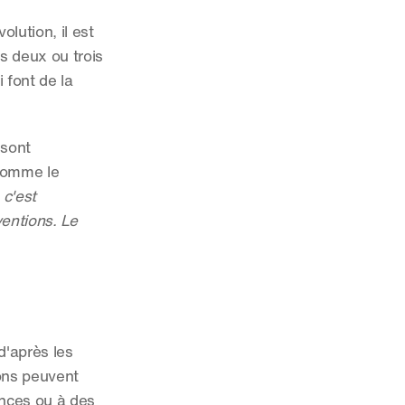
lution, il est 
s deux ou trois 
font de la 
sont 
comme le 
c'est 
entions. Le 
'après les 
ns peuvent 
nces ou à des 