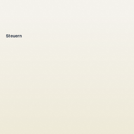
Firmengründung
Steuern
Alle Rechtsformen
Einzelunternehmen
GmbH
AG
Kollektivgesellschaft
Aus dem Ausland
Steuersetup
Gesellschaftsrecht
Gesellschafterbindungsvertrag
Aktionärbindungsvertrag
Kapitalerhöhung
Umwandlung Einzelunternehmen → GmbH/AG
Umwandlung GmbH → AG