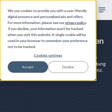
Jurata Startseite
DE
We use cookies to provide you with a user-friendly
digital presence and personalized ads and offers.
For more information, please see our
privacy policy
.
If you decline, your information won’t be tracked
when you visit this website. A single cookie will be
Juristische KI der nächsten
used in your browser to remember your preference
not to be tracked.
Generation
Cookies settings
Jurata® AI revolutioniert die juristische 
Recherche, das Drafting und die Überarbeitung 
Accept
Decline
von Dokumenten mit künstlicher Intelligenz.
Kostenlos testen
Demo-Call buchen
Web App
Word Add-in