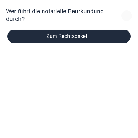
Wer führt die notarielle Beurkundung 
durch?
Zum Rechtspaket
Gemeinsam erfolgreich
Starke Partnerschaften
Dank unserer Partnerschaft mit der Zürcher 
Kantonalbank erhalten Sie die 