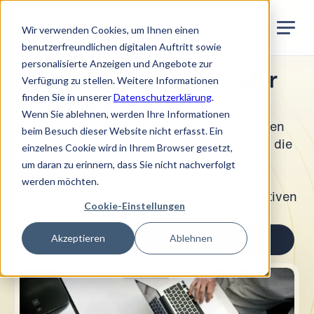
Jurata Startseite
DE
Wir verwenden Cookies, um Ihnen einen
benutzerfreundlichen digitalen Auftritt sowie
personalisierte Anzeigen und Angebote zur
Sie wollen Ihre GmbH oder
Verfügung zu stellen. Weitere Informationen
finden Sie in unserer
Datenschutzerklärung
.
AG liquidieren?
Wenn Sie ablehnen, werden Ihre Informationen
Die Rechtsexperten von Jurata® unterstützen
beim Besuch dieser Website nicht erfasst. Ein
Sie bei der Liquidation und nehmen für Sie die
einzelnes Cookie wird in Ihrem Browser gesetzt,
notwendigen Schritte vor, damit Ihr
um daran zu erinnern, dass Sie nicht nachverfolgt
Unternehmen aus dem Handelsregister
werden möchten.
gelöscht werden kann, und das zum attraktiven
Cookie-Einstellungen
Fixpreis von CHF 650.
Akzeptieren
Ablehnen
Zum Rechtspaket