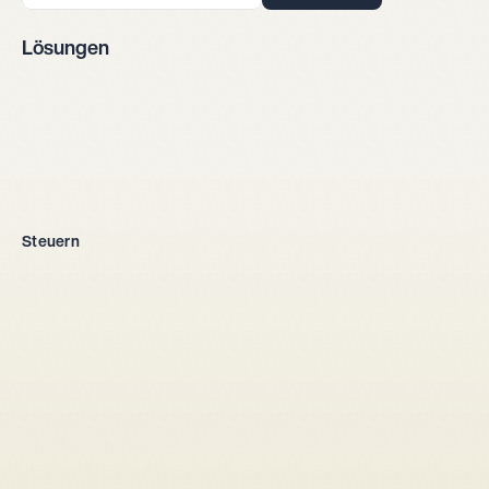
Lösungen
Firmengründung
Steuern
Alle Rechtsformen
Einzelunternehmen
GmbH
AG
Kollektivgesellschaft
Aus dem Ausland
Steuersetup
Gesellschaftsrecht
Gesellschafterbindungsvertrag