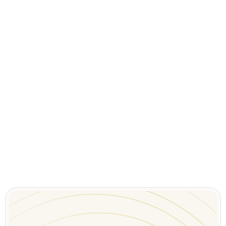
bexio bietet alle Funktionen, um ein 
Unternehmen erfolgreich zu führen: Von der 
Kontaktverwaltung über die 
Angebotserstellung im individuellen Design, bis 
zur schnell erstellten Rechnung mit 
automatischen Mahnungen und E-Banking-
Schnittstelle. bexio schenkt Ihnen 50% Rabatt 
im 1. Jahr. Jetzt kostenlos testen und bei der 
Bestellung einfach den Gutscheincode 
eingeben, den Sie von Jurata erhalten.