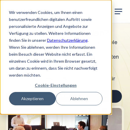
Jurata Startseite
DE
Wir verwenden Cookies, um Ihnen einen
benutzerfreundlichen digitalen Auftritt sowie
personalisierte Anzeigen und Angebote zur
Arbeitnehmer einstellen?
Verfügung zu stellen. Weitere Informationen
finden Sie in unserer
Datenschutzerklärung
.
Mit dem Aufbau eines Business wird für viele
Wenn Sie ablehnen, werden Ihre Informationen
Unternehmer bald die Anstellung von
beim Besuch dieser Website nicht erfasst. Ein
Mitarbeitern relevant. Mit den Rechtsexperten
einzelnes Cookie wird in Ihrem Browser gesetzt,
von Jurata® stellen Sie sicher, dass Ihre
um daran zu erinnern, dass Sie nicht nachverfolgt
Arbeitsverträge lückenlos und auf Ihre
werden möchten.
Bedürfnisse zugeschnitten sind, und das für
Cookie-Einstellungen
nur CHF 350.
Zum Rechtspaket
Akzeptieren
Ablehnen