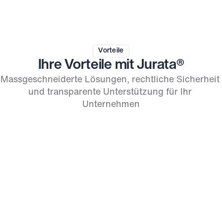
Vorteile
Ihre Vorteile mit Jurata®
Massgeschneiderte Lösungen, rechtliche Sicherheit 
und transparente Unterstützung für Ihr 
Unternehmen
Fixpreisgarantie
Keine versteckten Kosten – Sie haben immer volle 
Kontrolle und Transparenz über die anfallenden 
Kosten, ohne böse Überraschungen