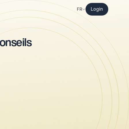
Select Language
FR
Login
ns
onseils 