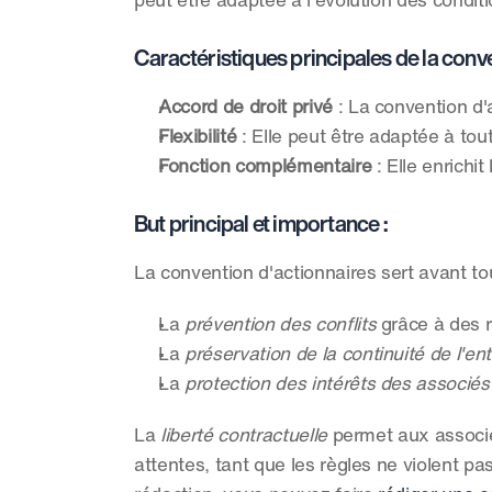
peut être adaptée à l'évolution des condit
Caractéristiques principales de la conve
Accord de droit privé
 : La convention d'
Flexibilité
 : Elle peut être adaptée à to
Fonction complémentaire
 : Elle enrichi
But principal et importance :
La convention d'actionnaires sert avant tou
La 
prévention des conflits
 grâce à des r
La 
préservation de la continuité de l'en
La 
protection des intérêts des associés
La 
liberté contractuelle
 permet aux associé
attentes, tant que les règles ne violent pas