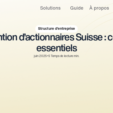
Solutions
Guide
À propos
érique conviviale ainsi que des annonces et des offres personnalisées.
nfidentialité
.
pas suivies lors de votre visite sur ce site. Un seul cookie sera utilisé da
ces.
Structure d'entreprise
ion d’actionnaires Suisse : c
Paramètres du cookies
Accepter
Refuser
essentiels
•
juin 2025
5
Temps de lecture min.