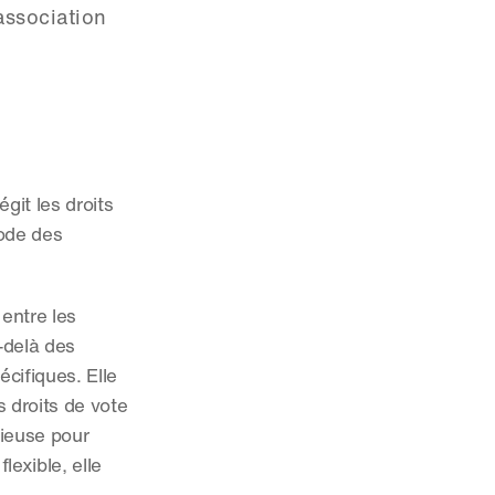
association 
it les droits 
ode des 
ntre les 
delà des 
ifiques. Elle 
 droits de vote 
ieuse pour 
exible, elle 