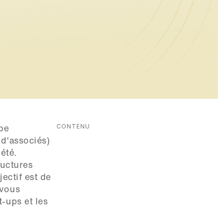
CONTENU
e 
d'associés) 
té.

uctures 
ectif est de 
vous 
-ups et les 