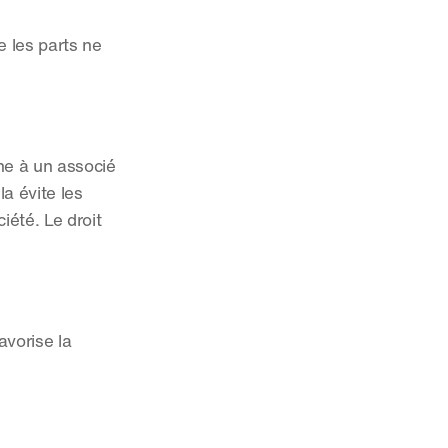
 les parts ne 
ne à un associé 
a évite les 
été. Le droit 
vorise la 