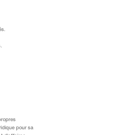
és.
.
ropres 
idique pour sa 