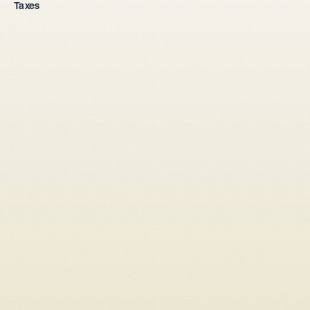
Fondation d'entreprise
Taxes
Toutes les formes juridiques
Entreprise individuelle
Sàrl
SA
Société en nom collectif
Depuis l'étranger
Mise en place 
fiscale
Droit des sociétés
Pacte d'associés
Convention d'actionnaires
Augmentation de capital
Transformation entreprise individuelle → Sàrl/SA
Transformation Sàrl → SA
Transformation société en nom collectif → Sàrl / SA
Modifier l'inscription au registre du commerce
Transmission d'entreprise
Liquidation