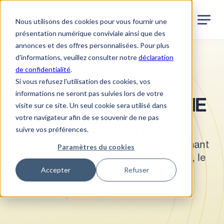
Jurata Startseite
FR
Nous utilisons des cookies pour vous fournir une
présentation numérique conviviale ainsi que des
annonces et des offres personnalisées. Pour plus
d'informations, veuillez consulter notre
déclaration
Structure de l'entreprise
de confidentialité
.
Contrat de travail en 
Si vous refusez l'utilisation des cookies, vos
informations ne seront pas suivies lors de votre
Suisse : guide pour PME 
visite sur ce site. Un seul cookie sera utilisé dans
votre navigateur afin de se souvenir de ne pas
et startups
suivre vos préférences.
Les règles les plus importantes concernant 
Paramètres du cookies
la forme, le contenu, la période d'essai, le 
Accepter
Refuser
salaire, les vacances, les heures 
supplémentaires et la résiliation.
•
5
Temps de lecture min.
juin 2026