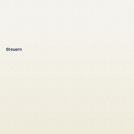
Firmengründung
Steuern
Alle Rechtsformen
Einzelunternehmen
GmbH
AG
Kollektivgesellschaft
Aus dem Ausland
Steuersetup
Gesellschaftsrecht
Gesellschafterbindungsvertrag
Aktionärbindungsvertrag
Kapitalerhöhung
Umwandlung Einzelunternehmen → GmbH/AG