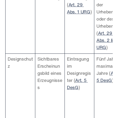
(
Art. 29 
der 
Abs. 1 URG
)
Urheberin 
oder des 
Urhebers 
(
Art. 29 
Abs. 2 lit. b
URG
)
Designschut
Sichtbares 
Eintragung 
Fünf Jahre,
z
Erscheinun
im 
maximal 2
gsbild eines 
Designregis
Jahre (
Art. 
Erzeugnisse
ter (
Art. 5 
5 DesG
)
s
DesG
)