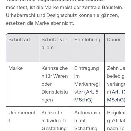
möchtest, ist die Marke meist der zentrale Baustein. 
Urheberrecht und Designschutz können ergänzen, 
ersetzen die Marke aber nicht.
Schutzart
Schützt vor 
Entstehung
Dauer
allem
Marke
Kennzeiche
Eintragung 
Zehn Jahre
n für Waren 
im 
beliebig 
oder 
Markenregi
verlänger
Dienstleistu
ster (
Art. 5 
r (
Art. 10 
ngen
MSchG
)
MSchG
)
Urheberrech
Konkrete 
Automatisc
Regelmäss
t
individuelle 
h mit 
g 70 Jahre
Gestaltung
Schaffung 
nach Tod 