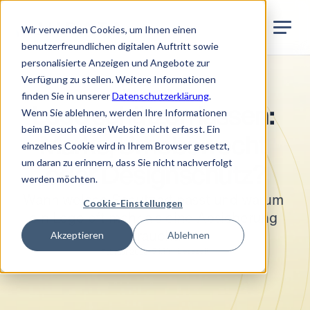
Jurata Startseite
DE
Wir verwenden Cookies, um Ihnen einen
benutzerfreundlichen digitalen Auftritt sowie
personalisierte Anzeigen und Angebote zur
Verfügung zu stellen. Weitere Informationen
Markenschutz
finden Sie in unserer
Datenschutzerklärung
.
Logo schützen lassen: 
Wenn Sie ablehnen, werden Ihre Informationen
beim Besuch dieser Website nicht erfasst. Ein
Marke, Urheberrecht 
einzelnes Cookie wird in Ihrem Browser gesetzt,
um daran zu erinnern, dass Sie nicht nachverfolgt
oder Designschutz?
werden möchten.
Wann welche Schutzart passt und warum 
Cookie-Einstellungen
ein Logo oft mehr als eine Absicherung 
Akzeptieren
Ablehnen
braucht.
•
5
Min. Lesezeit
Februar 2026