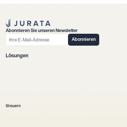
Jurata Startseite
Abonnieren Sie unseren Newsletter
Abonnieren
Lösungen
Firmengründung
Steuern
Alle Rechtsformen
Einzelunternehmen
GmbH