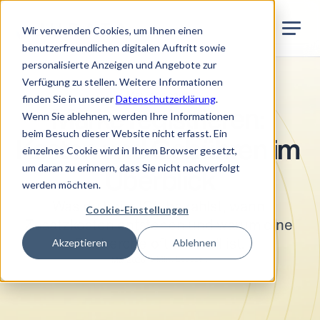
Jurata Startseite
DE
Wir verwenden Cookies, um Ihnen einen
benutzerfreundlichen digitalen Auftritt sowie
personalisierte Anzeigen und Angebote zur
Verfügung zu stellen. Weitere Informationen
Markenschutz
finden Sie in unserer
Datenschutzerklärung
.
Marke registrieren: 
Wenn Sie ablehnen, werden Ihre Informationen
beim Besuch dieser Website nicht erfasst. Ein
Kosten und Gebühren im 
einzelnes Cookie wird in Ihrem Browser gesetzt,
um daran zu erinnern, dass Sie nicht nachverfolgt
Überblick
werden möchten.
Was du beim IGE bezahlst, wann 
Cookie-Einstellungen
Zusatzkosten entstehen und warum eine 
Akzeptieren
Ablehnen
Recherche oft sinnvoll ist.
•
5
Min. Lesezeit
Mai 2026