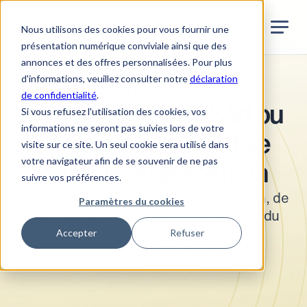
Jurata Startseite
FR
Nous utilisons des cookies pour vous fournir une
présentation numérique conviviale ainsi que des
annonces et des offres personnalisées. Pour plus
d'informations, veuillez consulter notre
déclaration
Changement d'entreprise
de confidentialité
.
Liquidation d'une Sàrl ou 
Si vous refusez l'utilisation des cookies, vos
informations ne seront pas suivies lors de votre
SA : Voici comment se 
visite sur ce site. Un seul cookie sera utilisé dans
votre navigateur afin de se souvenir de ne pas
déroule la dissolution
suivre vos préférences.
Tout sur le déroulement de la liquidation, de 
Paramètres du cookies
la dissolution à la radiation du registre du 
Accepter
Refuser
commerce.
•
5
Temps de lecture min.
juillet 2025