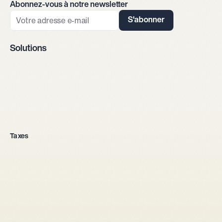
Abonnez-vous à notre newsletter
S'abonner
Solutions
Fondation d'entreprise
Taxes
Toutes les formes juridiques
Entreprise individuelle
Sàrl
SA
Société en nom collectif
Depuis l'étranger
Mise en place 