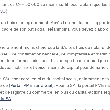
ntant de CHF 50'000 au moins suffit, pour autant que les a
, CO
).
un frais d'enregistrement. Après la constitution, il appartien
 le cadre de son but social. Néanmoins, vous devez d'abord l'
généralement moins chère que la SA. Les frais de notaire, de
seil, de confirmation bancaire, de comptabilité et d'admini
es deux formes juridiques. L'avantage financier pratique de 
devez mobiliser et verser moins de capital pour démarrer.
a Sàrl engendre, en plus du capital social, notamment des f
erce (
Portail PME sur la Sàrl
). Pour la SA, le portail PME m
 et de registre du commerce, en plus du capital-actions req
 la SA
).