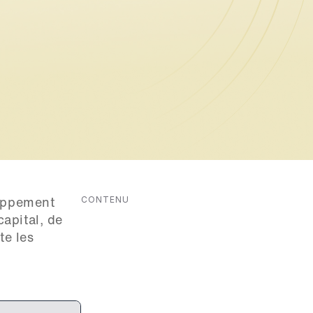
CONTENU
oppement 
pital, de 
e les 