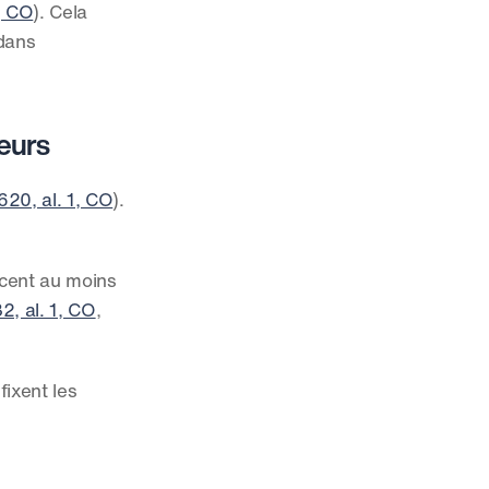
1, CO
). Cela 
dans 
seurs
 620, al. 1, CO
). 
 cent au moins 
32, al. 1, CO
, 
ixent les 