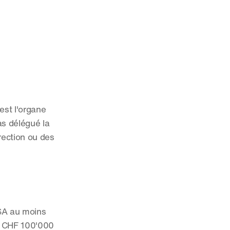
st l'organe 
as délégué la 
ection ou des 
SA au moins 
es CHF 100'000 