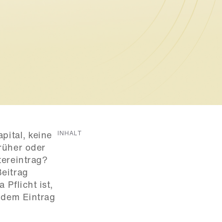
INHALT
ital, keine 
rüher oder 
ereintrag?

eitrag 
Pflicht ist, 
 dem Eintrag 