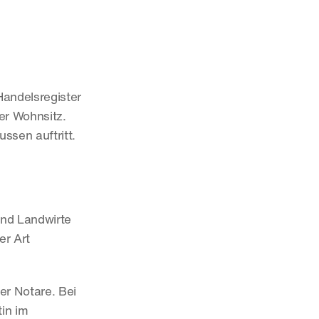
andelsregister 
er Wohnsitz. 
ssen auftritt.
nd Landwirte 
r Art 
r Notare. Bei 
in im 