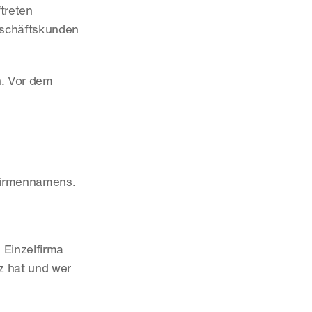
reten 
eschäftskunden 
h. Vor dem 
 Firmennamens.
Einzelfirma 
z hat und wer 