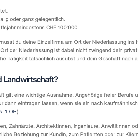
tet.
malig oder ganz gelegentlich.
äftsjahr mindestens CHF 100'000.
musst du deine Einzelfirma am Ort der Niederlassung ins H
 Ort der Niederlassung ist dabei nicht zwingend dein privat
che Tätigkeit tatsächlich ausübst und dein Geschäft nach au
nd Landwirtschaft?
ft gilt eine wichtige Ausnahme. Angehörige freier Berufe u
 dann eintragen lassen, wenn sie ein nach kaufmännische
s. 1 OR
).
en, Zahnärzte, Architektinnen, Ingenieure, Anwältinnen ode
nliche Beziehung zur Kundin, zum Patienten oder zur Klient