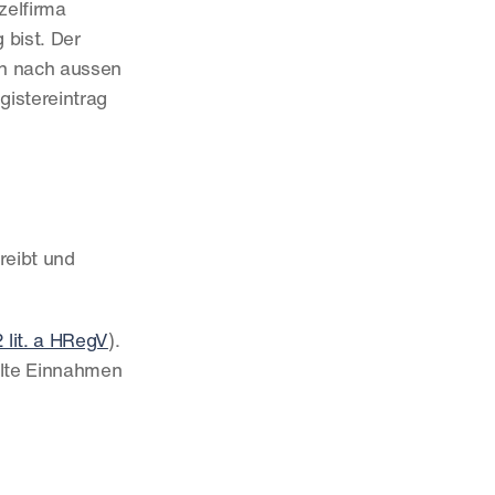
elfirma 
bist. Der 
ch nach aussen 
istereintrag 
eibt und 
2 lit. a HRegV
). 
lte Einnahmen 