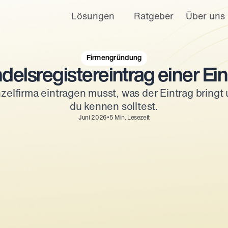
Lösungen
Ratgeber
Über uns
talen Auftritt sowie personalisierte Anzeigen und Angebote zur
Datenschutzerklärung
.
Website nicht erfasst. Ein einzelnes Cookie wird in Ihrem Browser
 möchten.
Firmengründung
delsregistereintrag einer Ein
Cookie-Einstellungen
Akzeptieren
Ablehnen
elfirma eintragen musst, was der Eintrag bringt
du kennen solltest.
•
Juni 2026
5
Min. Lesezeit