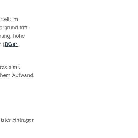
eilt im 
grund tritt. 
ung, hohe 
 (
BGer 
axis mit 
chem Aufwand. 
ister eintragen 