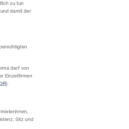
ich zu tun 
und damit der 
berechtigten 
irma darf von 
r Einzelfirmen 
 OR
).
mieterinnen, 
tenz, Sitz und 