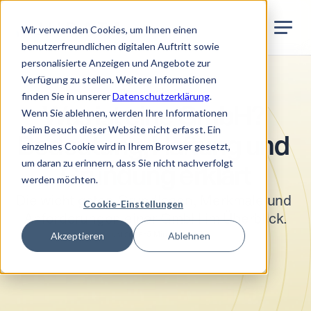
Jurata Startseite
DE
Wir verwenden Cookies, um Ihnen einen
benutzerfreundlichen digitalen Auftritt sowie
personalisierte Anzeigen und Angebote zur
Verfügung zu stellen. Weitere Informationen
Firmengründung
finden Sie in unserer
Datenschutzerklärung
.
Was ist eine GmbH? 
Wenn Sie ablehnen, werden Ihre Informationen
beim Besuch dieser Website nicht erfasst. Ein
Bedeutung, Haftung und 
einzelnes Cookie wird in Ihrem Browser gesetzt,
um daran zu erinnern, dass Sie nicht nachverfolgt
Gründung erklärt
werden möchten.
Die wichtigsten Grundlagen, Merkmale und 
Cookie-Einstellungen
Anforderungen einer GmbH im Überblick.
•
Akzeptieren
Ablehnen
5
Min. Lesezeit
Juni 2026