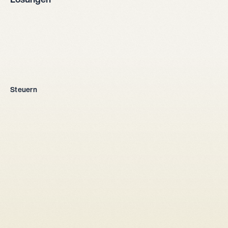
Lösungen
Firmengründung
Steuern
Alle Rechtsformen
Einzelunternehmen
GmbH
AG
Kollektivgesellschaft
Aus dem Ausland
Steuersetup
Gesellschaftsrecht
Gesellschafterbindungsvertrag
Aktionärbindungsvertrag
Kapitalerhöhung