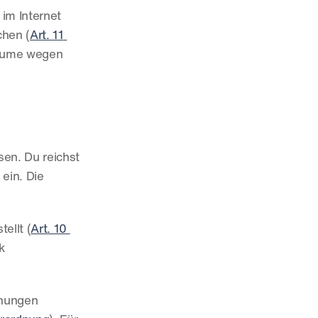
m Internet 
chen (
Art. 11 
äume wegen 
en. Du reichst 
in. Die 
ellt (
Art. 10 
 
hungen 