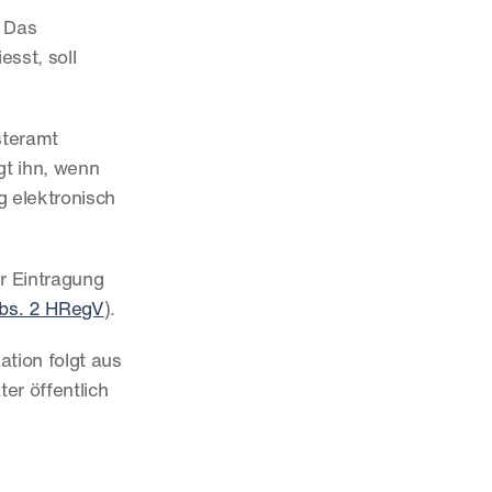
 Das 
st, soll 
teramt 
t ihn, wenn 
 elektronisch 
r Eintragung 
Abs. 2 HRegV
).
tion folgt aus 
r öffentlich 