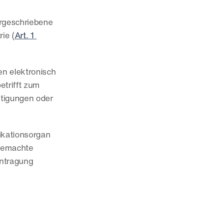
rgeschriebene 
ie (
Art. 1 
n elektronisch 
etrifft zum 
igungen oder 
ikationsorgan 
gemachte 
ntragung 