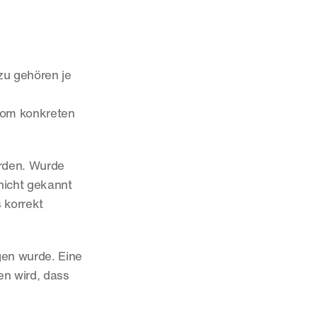
u gehören je 
om konkreten 
rden. Wurde 
icht gekannt 
korrekt 
en wurde. Eine 
n wird, dass 