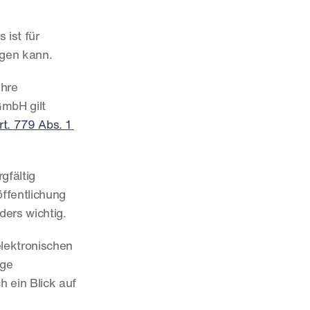
s ist für 
egen kann.
hre 
GmbH gilt 
rt. 779 Abs. 1 
fältig 
ffentlichung 
ders wichtig.
lektronischen 
ge 
 ein Blick auf 