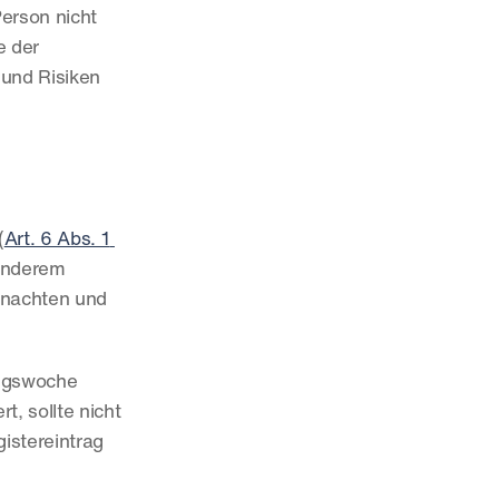
rson nicht 
 der 
und Risiken 
(
Art. 6 Abs. 1 
anderem 
hnachten und 
ngswoche 
, sollte nicht 
stereintrag 