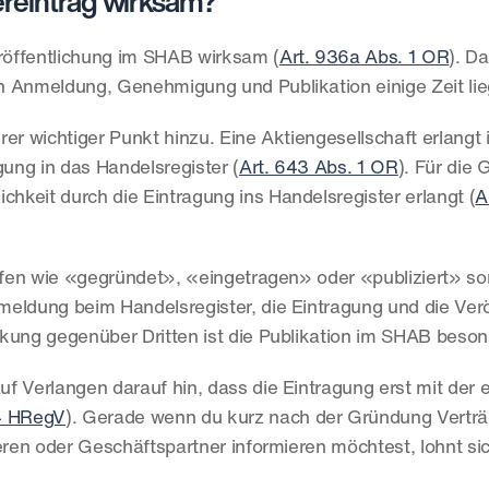
ereintrag wirksam?
eröffentlichung im SHAB wirksam (
Art. 936a Abs. 1 OR
). Da
n Anmeldung, Genehmigung und Publikation einige Zeit li
er wichtiger Punkt hinzu. Eine Aktiengesellschaft erlangt i
gung in das Handelsregister (
Art. 643 Abs. 1 OR
). Für die 
chkeit durch die Eintragung ins Handelsregister erlangt (
A
ffen wie «gegründet», «eingetragen» oder «publiziert» sorg
eldung beim Handelsregister, die Eintragung und die Verö
irkung gegenüber Dritten ist die Publikation im SHAB beson
f Verlangen darauf hin, dass die Eintragung erst mit der e
4 HRegV
). Gerade wenn du kurz nach der Gründung Verträ
eren oder Geschäftspartner informieren möchtest, lohnt sich