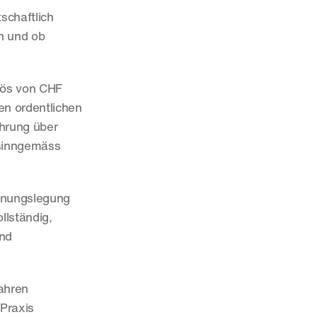
schaftlich 
n und ob 
ös von CHF 
n ordentlichen 
hrung über 
inngemäss 
hnungslegung 
lständig, 
nd 
hren 
 Praxis 