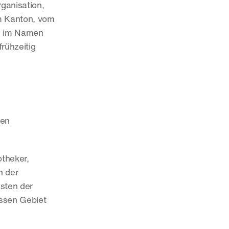
ganisation, 
m Kanton, vom 
n im Namen 
ühzeitig 
en 
theker, 
 der 
sten der 
ssen Gebiet 