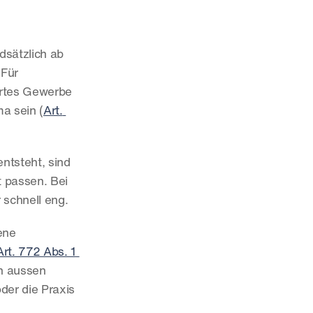
sätzlich ab 
Für 
hrtes Gewerbe 
ma sein (
Art. 
ntsteht, sind 
 passen. Bei 
 schnell eng.
ene 
Art. 772 Abs. 1 
h aussen 
der die Praxis 