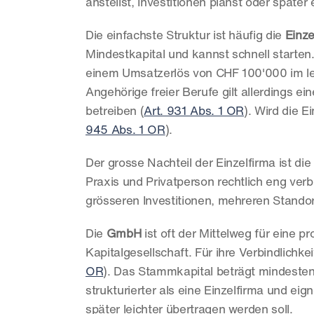
anstellst, Investitionen planst oder späte
Die einfachste Struktur ist häufig die 
Einze
Mindestkapital und kannst schnell starten
einem Umsatzerlös von CHF 100'000 im letz
Angehörige freier Berufe gilt allerdings e
betreiben (
Art. 931 Abs. 1 OR
). Wird die E
945 Abs. 1 OR
).
Der grosse Nachteil der Einzelfirma ist die
Praxis und Privatperson rechtlich eng verb
grösseren Investitionen, mehreren Standor
Die 
GmbH
 ist oft der Mittelweg für eine p
Kapitalgesellschaft. Für ihre Verbindlichk
OR
). Das Stammkapital beträgt mindeste
strukturierter als eine Einzelfirma und ei
später leichter übertragen werden soll.