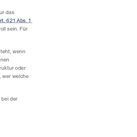
ur das 
rt. 621 Abs. 1 
l sein. Für 
steht, wenn 
nen 
ruktur oder 
 wer welche 
Wenn du beim Thema Gründung Unterstützung benötigst, hilft dir Jurata jederzeit gerne weiter, etwa bei der 