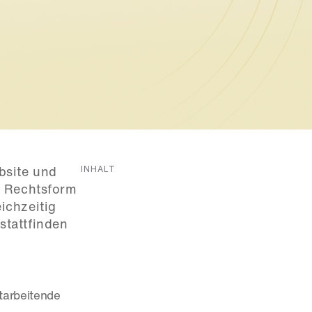
INHALT
site und 
 Rechtsform 
chzeitig 
tattfinden 
arbeitende 