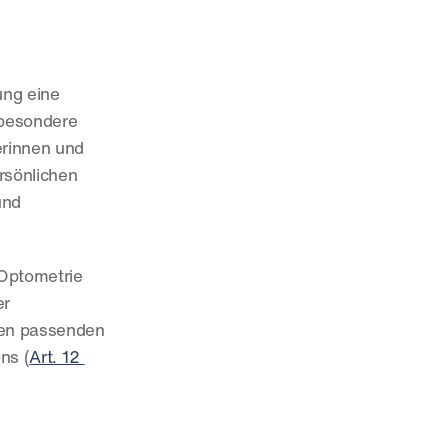
ng eine 
besondere 
rinnen und 
rsönlichen 
nd 
Optometrie 
r 
en passenden 
ns (
Art. 12 