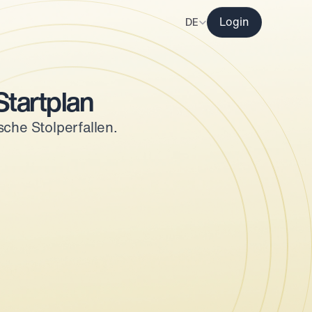
Select Language
DE
Login
Startplan
che Stolperfallen.