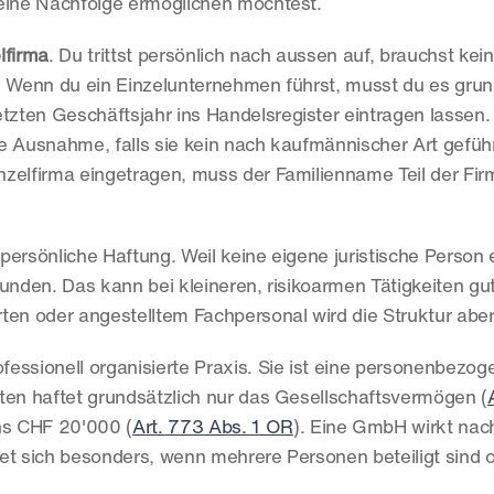
r eine Nachfolge ermöglichen möchtest.
lfirma
. Du trittst persönlich nach aussen auf, brauchst kein 
. Wenn du ein Einzelunternehmen führst, musst du es grund
ten Geschäftsjahr ins Handelsregister eintragen lassen. 
ine Ausnahme, falls sie kein nach kaufmännischer Art gefü
inzelfirma eingetragen, muss der Familienname Teil der Fir
 persönliche Haftung. Weil keine eigene juristische Person e
unden. Das kann bei kleineren, risikoarmen Tätigkeiten gut
ten oder angestelltem Fachpersonal wird die Struktur aber
rofessionell organisierte Praxis. Sie ist eine personenbezog
eiten haftet grundsätzlich nur das Gesellschaftsvermögen (
ns CHF 20'000 (
Art. 773 Abs. 1 OR
). Eine GmbH wirkt nac
gnet sich besonders, wenn mehrere Personen beteiligt sind o