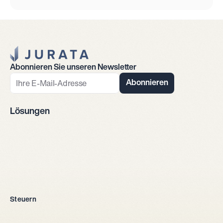
Jurata Startseite
Abonnieren Sie unseren Newsletter
Abonnieren
Lösungen
Firmengründung
Steuern
Alle Rechtsformen
Einzelunternehmen