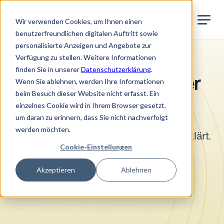
Jurata Startseite
DE
Wir verwenden Cookies, um Ihnen einen
benutzerfreundlichen digitalen Auftritt sowie
personalisierte Anzeigen und Angebote zur
Verfügung zu stellen. Weitere Informationen
Firmengründung
finden Sie in unserer
Datenschutzerklärung
.
Statuten: Was Gründer 
Wenn Sie ablehnen, werden Ihre Informationen
beim Besuch dieser Website nicht erfasst. Ein
wissen müssen
einzelnes Cookie wird in Ihrem Browser gesetzt,
um daran zu erinnern, dass Sie nicht nachverfolgt
Die Grundordnung für AG, GmbH, 
werden möchten.
Genossenschaft und Verein einfach erklärt.
Cookie-Einstellungen
•
5
Min. Lesezeit
Juni 2026
Akzeptieren
Ablehnen