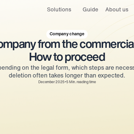
Solutions
Guide
About us
 and personalized ads and offers. For more information, please see our
is website. A single cookie will be used in your browser to remember you
Company change
mpany from the commercial r
Cookies settings
Accept
Decline
How to proceed
ending on the legal form, which steps are necess
deletion often takes longer than expected.
•
December 2025
5
Min. reading time