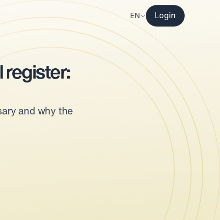
Select Language
EN
Login
r
egister: 
ary and why the 