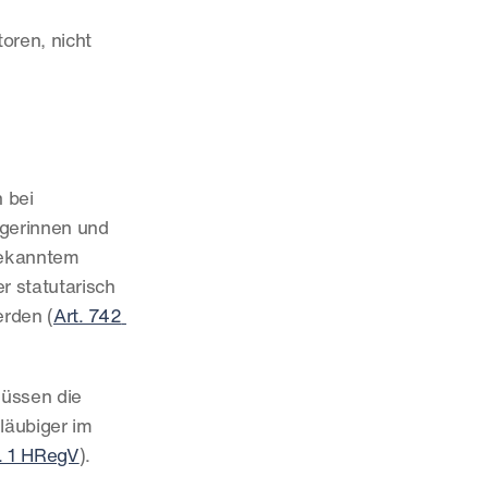
oren, nicht 
bei 
gerinnen und 
bekanntem 
statutarisch 
rden (
Art. 742 
üssen die 
äubiger im 
. 1 HRegV
).