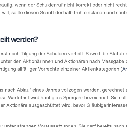
äufig, wenn der Schuldenruf nicht korrekt oder nicht rechtze
ill, sollte diesen Schritt deshalb früh einplanen und saube
eilt werden?
t nach Tilgung der Schulden verteilt. Soweit die Statuten
g unter den Aktionärinnen und Aktionären nach Massgabe d
igung allfälliger Vorrechte einzelner Aktienkategorien (
Ar
ens nach Ablauf eines Jahres vollzogen werden, gerechnet 
iese Wartefrist wird häufig als Sperrjahr bezeichnet. Sie soll
r Aktionäre ausgeschüttet wird, bevor Gläubigerinteresse
nur unter strengen Voraussetzungen. Sie darf bereits nach A