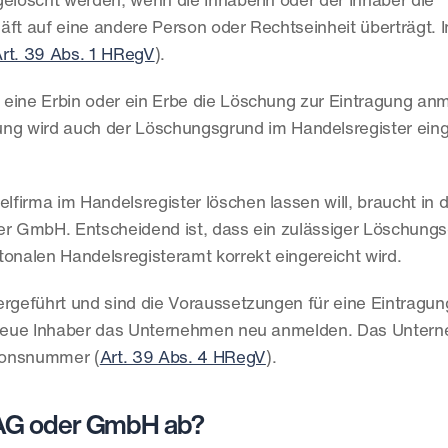
elöscht werden, wenn die Inhaberin oder der Inhaber die 
ft auf eine andere Person oder Rechtseinheit überträgt. In
rt. 39 Abs. 1 HRegV
).
s eine Erbin oder ein Erbe die Löschung zur Eintragung an
ng wird auch der Löschungsgrund im Handelsregister eing
lfirma im Handelsregister löschen lassen will, braucht in d
er GmbH. Entscheidend ist, dass ein zulässiger Löschungs
nalen Handelsregisteramt korrekt eingereicht wird.
ergeführt und sind die Voraussetzungen für eine Eintragung
r neue Inhaber das Unternehmen neu anmelden. Das Untern
ionsnummer (
Art. 39 Abs. 4 HRegV
).
r AG oder GmbH ab?