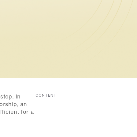
CONTENT
tep. In 
orship, an 
icient for a 