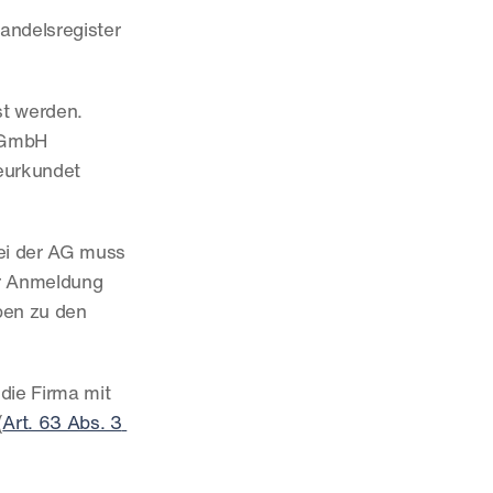
ndelsregister 
t werden. 
 GmbH 
eurkundet 
Bei der AG muss 
er Anmeldung 
en zu den 
ie Firma mit 
(
Art. 63 Abs. 3 