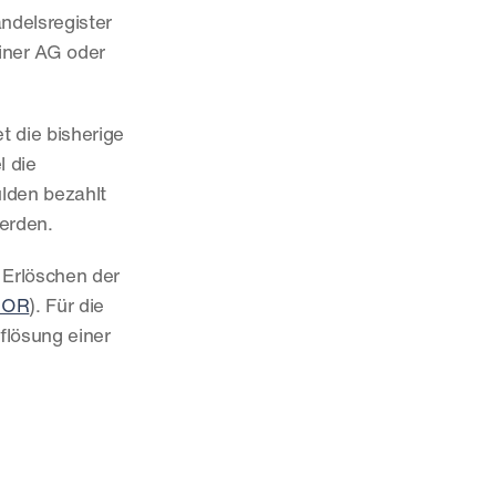
delsregister 
iner AG oder 
 die bisherige 
 die 
lden bezahlt 
werden.
Erlöschen der 
6 OR
). Für die 
flösung einer 