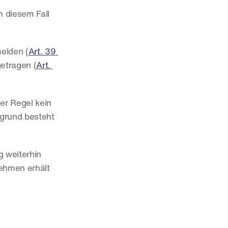
 diesem Fall 
melden (
Art. 39 
etragen (
Art. 
er Regel kein 
grund besteht 
 weiterhin 
ehmen erhält 