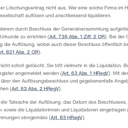
er Löschungsantrag nicht aus. Wer eine solche Firma im Ha
sellschaft auflösen und anschliessend liquidieren.
anderem durch Beschluss der Generalversammlung aufgelös
 Urkunde zu errichten (
Art. 736 Abs. 1 Ziff. 2 OR
). Bei der
 die Auflösung, wobei auch dieser Beschluss öffentlich b
rt. 821 Abs. 2 OR
).
cht sofort gelöscht. Sie tritt vielmehr in die Liquidation. 
register angemeldet werden (
Art. 63 Abs. 1 HRegV
). Mit d
e über den Auflösungsbeschluss und gegebenenfalls Angab
chen (
Art. 63 Abs. 2 HRegV
).
die Tatsache der Auflösung, das Datum des Beschlusses, d
» sowie die Liquidatorinnen und Liquidatoren eingetragen 
timmungen sinngemäss (
Art. 83 HRegV
).