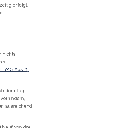
itig erfolgt. 
r 
 nichts 
er 
t. 745 Abs. 1 
ab dem Tag 
 verhindern, 
n ausreichend 
blauf von drei 