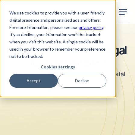
Jurata Startseite
EN
We use cookies to provide you with a user-friendly
digital presence and personalized ads and offers.
For more information, please see our
privacy policy
.
If you decline, your information won’t be tracked
Company incorporation
when you visit this website. A single cookie will be
GmbH or AG: Which legal 
used in your browser to remember your preference
not to be tracked.
form fits better?
Cookies settings
Direct comparison of costs, liability, capital 
Accept
Decline
and taxes.
•
5
Min. reading time
May 2026